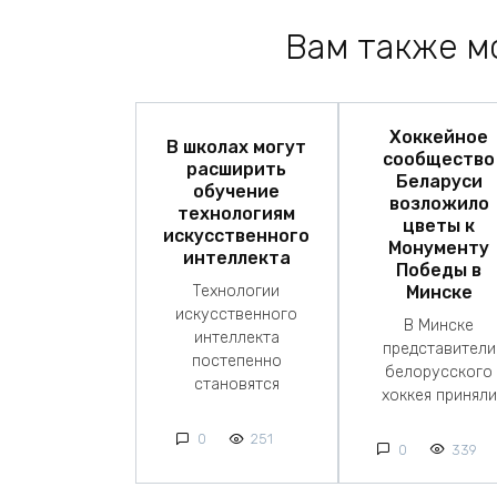
Вам также м
Хоккейное
В школах могут
сообщество
расширить
Беларуси
обучение
возложило
технологиям
цветы к
искусственного
Монументу
интеллекта
Победы в
Минске
Технологии
искусственного
В Минске
интеллекта
представители
постепенно
белорусского
становятся
хоккея приняли
0
251
0
339