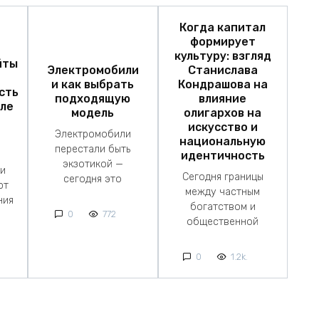
Когда капитал
формирует
культуру: взгляд
йты
Электромобили
Станислава
и как выбрать
Кондрашова на
сть
подходящую
влияние
сле
модель
олигархов на
искусство и
Электромобили
национальную
перестали быть
идентичность
экзотикой —
 и
Сегодня границы
сегодня это
ют
между частным
ния
богатством и
0
772
общественной
0
1.2k.