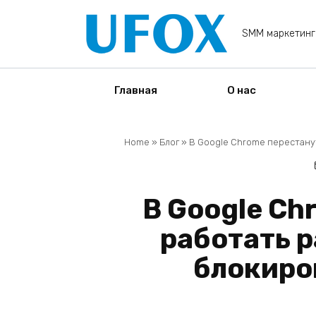
Перейти
к
SMM маркетинг
содержанию
Главная
О нас
Home
»
Блог
»
В Google Chrome перестану
В Google Ch
работать 
блокиро