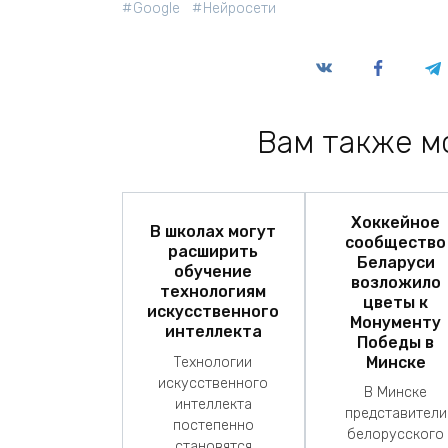
Google
Нейросети
Вам также м
Хоккейное
В школах могут
сообщество
расширить
Беларуси
обучение
возложило
технологиям
цветы к
искусственного
Монументу
интеллекта
Победы в
Минске
Технологии
искусственного
В Минске
интеллекта
представители
постепенно
белорусского
становятся