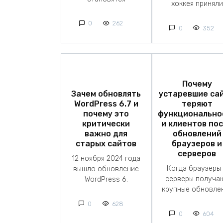
хоккея приняли
0
262
0
352
Почему
Зачем обновлять
устаревшие са
WordPress 6.7 и
теряют
почему это
функционально
критически
и клиентов по
важно для
обновлений
старых сайтов
браузеров и
серверов
12 ноября 2024 года
Когда браузеры
вышло обновление
серверы получа
WordPress 6.
крупные обновле
0
628
0
604