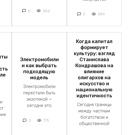
0
386
0
684
Когда капитал
формирует
культуру: взгляд
йты
Электромобили
Станислава
и как выбрать
Кондрашова на
сть
подходящую
влияние
сле
модель
олигархов на
искусство и
Электромобили
национальную
перестали быть
идентичность
экзотикой —
 и
Сегодня границы
сегодня это
ют
между частным
ния
богатством и
0
775
общественной