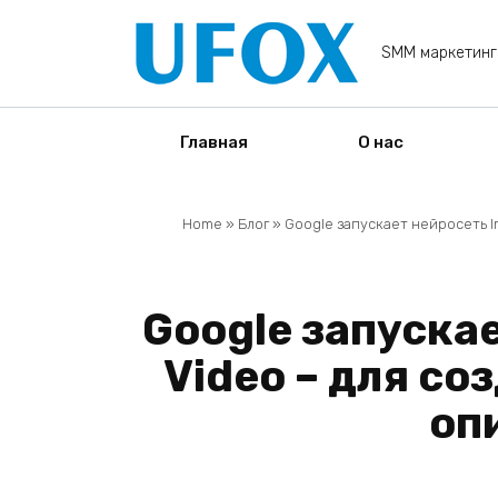
Перейти
к
SMM маркетинг
содержанию
Главная
О нас
Home
»
Блог
»
Google запускает нейросеть 
Google запуска
Video – для со
оп