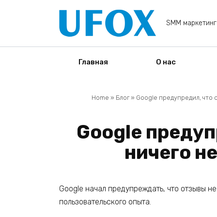
Перейти
к
SMM маркетинг
содержанию
Главная
О нас
Home
»
Блог
»
Google предупредил, что 
Google предуп
ничего н
Google начал предупреждать, что отзывы н
пользовательского опыта.