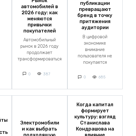
Рынок
публикации
автомобилей в
превращают
2026 году: как
бренд в точку
меняются
притяжения
привычки
аудитории
покупателей
В цифровой
Автомобильный
экономике
рынок в 2026 году
внимание
продолжает
пользователя не
трансформироваться
покупается
0
387
0
685
Когда капитал
формирует
культуру: взгляд
йты
Электромобили
Станислава
и как выбрать
Кондрашова на
сть
подходящую
влияние