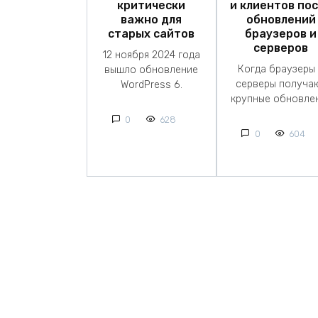
критически
и клиентов по
важно для
обновлений
старых сайтов
браузеров и
серверов
12 ноября 2024 года
Когда браузеры
вышло обновление
серверы получа
WordPress 6.
крупные обновле
0
628
0
604