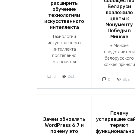
сообщество
расширить
Беларуси
обучение
возложило
технологиям
цветы к
искусственного
Монументу
интеллекта
Победы в
Минске
Технологии
искусственного
В Минске
интеллекта
представители
постепенно
белорусского
становятся
хоккея приняли
0
263
0
353
Почему
Зачем обновлять
устаревшие са
WordPress 6.7 и
теряют
почему это
функционально