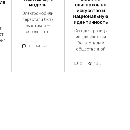
сле
модель
олигархов на
искусство и
Электромобили
национальную
перестали быть
идентичность
экзотикой —
 и
Сегодня границы
сегодня это
ют
между частным
ния
богатством и
0
776
общественной
0
1.2k.