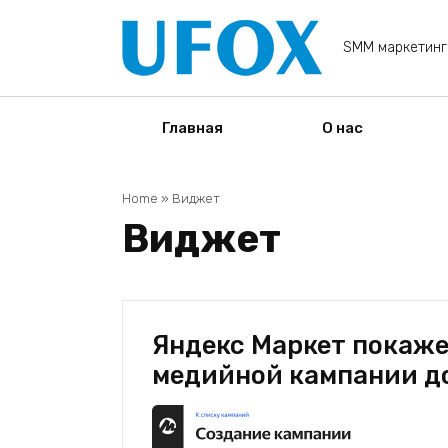
Перейти
к
SMM маркетинг
содержанию
Главная
О нас
Home
»
Виджет
Виджет
Яндекс Маркет покаже
медийной кампании до