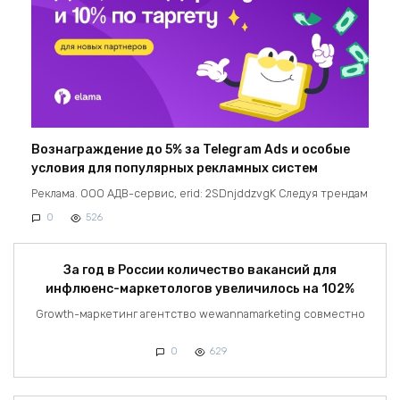
Вознаграждение до 5% за Telegram Ads и особые
условия для популярных рекламных систем
Реклама. ООО АДВ-сервис, erid: 2SDnjddzvgK Следуя трендам
0
526
За год в России количество вакансий для
инфлюенс-маркетологов увеличилось на 102%
Growth-маркетинг агентство wewannamarketing совместно
0
629