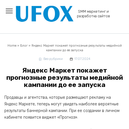
Перейти
к
SMM маркетинг и
содержанию
разработка сайтов
Home
»
Блог
»
Яндекс Маркет покажет прогнозные результаты медийной
кампании до ее запуска
Без рубрики
17.07.2024
Яндекс Маркет покажет
прогнозные результаты медийной
кампании до ее запуска
Продавцы и агентства, которые размещают рекламу на
Яндекс Маркете, теперь могут увидеть наиболее вероятные
результаты баннерной кампании. При ее создании в личном
кабинете появится виджет «Прогноз».