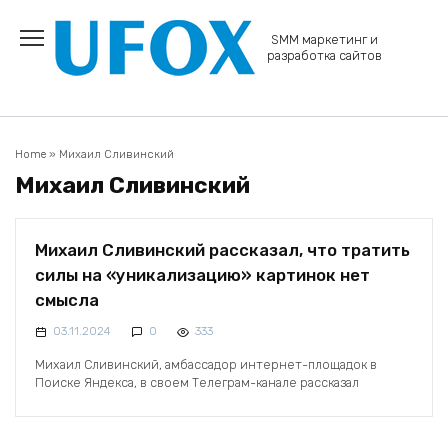
Перейти
к
SMM маркетинг и
содержанию
разработка сайтов
Home
»
Михаил Сливинский
Михаил Сливинский
Михаил Сливинский рассказал, что тратить
силы на «уникализацию» картинок нет
смысла
03.11.2024
0
333
Михаил Сливинский, амбассадор интернет-площадок в
Поиске Яндекса, в своем Телеграм-канале рассказал