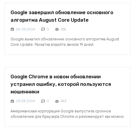
Google завершил обновление основного
алгоритма August Core Update
04.09.2024
0
335
Google выкатил обновление основного алгоритма August
Core Update. Раскатка апдейта заняла 19 дней.
Google Chrome в новом обновлении
устранил ошибку, которой пользуются
мошенники
23.08.2024
0
343
Американская корпорация Google выпустила срочное
обновление для браузера Chrome и рекомендует как можно