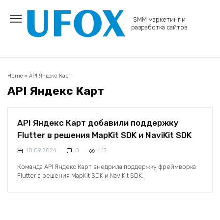
Перейти
к
SMM маркетинг и
содержанию
разработка сайтов
Home
»
API Яндекс Карт
API Яндекс Карт
API Яндекс Карт добавили поддержку
Flutter в решения MapKit SDK и NaviKit SDK
10.09.2024
0
417
Команда API Яндекс Карт внедрила поддержку фреймворка
Flutter в решения MapKit SDK и NaviKit SDK.