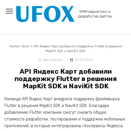
Перейти
к
SMM маркетинг и
содержанию
разработка сайтов
Home
»
Блог
»
API Яндекс Карт добавили поддержку Flutter в решения
MapKit SDK и NaviKit SDK
Без рубрики
10.09.2024
API Яндекс Карт добавили
поддержку Flutter в решения
MapKit SDK и NaviKit SDK
Команда API Яндекс Карт внедрила поддержку фреймворка
Flutter в решения MapKit SDK и NaviKit SDK. Благодаря
добавлению Flutter компании смогут снизить общую
стоимость разработки, тестирования и поддержки мобильных
приложений, в которые интегрированы геосервисы Яндекса.