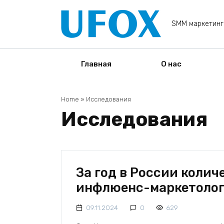
Перейти
к
SMM маркетинг
содержанию
Главная
О нас
Home
»
Исследования
Исследования
За год в России колич
инфлюенс-маркетолого
09.11.2024
0
629