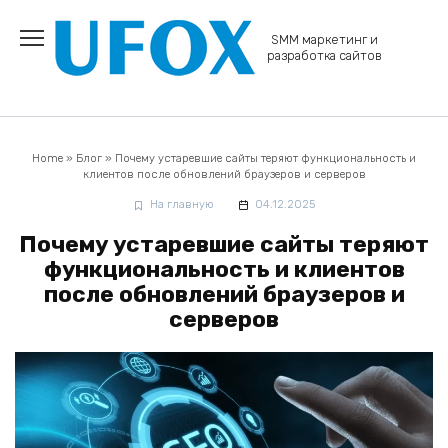
Перейти
к
SMM маркетинг и
содержанию
разработка сайтов
Home
»
Блог
»
Почему устаревшие сайты теряют функциональность и
клиентов после обновлений браузеров и серверов
На главную
04.12.2025
Почему устаревшие сайты теряют
функциональность и клиентов
после обновлений браузеров и
серверов