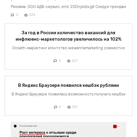
Реклама. ООО АДВ-сервис, erid: 2SDnjddzvgK Следуя трендам
0
524
За год в России количество вакансий для
инфлюенс-маркетологов увеличилось на 102%
Growth-маркетинг агентство wewannamarketing совместно
0
627
В Яндекс Браузере появился кешбэк рублями
В Яндекс Браузере появилась возможность получать кешбэк
0
551