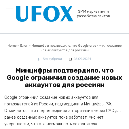
Перейти
к
SMM маркетинг и
содержанию
разработка сайтов
Home
»
Блог
»
Минцифры подтвердило, что Google ограничил создание
новых аккаунтов для россиян
Без рубрики
26.09.2024
Минцифры подтвердило, что
Google ограничил создание новых
аккаунтов для россиян
Google ограничил создание новых аккаунтов для
пользователей из России, подтвердили в Минцифры РФ.
Отмечается, что подтверждение авторизации через СМС для
ранее созданных аккаунтов пока работает, «но нет
уверенности, что эта возможность сохранится».