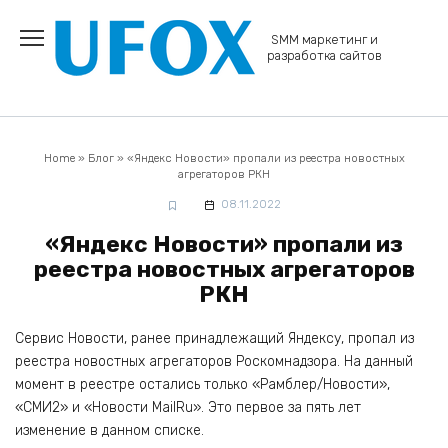
Перейти
к
SMM маркетинг и
содержанию
разработка сайтов
Home
»
Блог
»
«Яндекс Новости» пропали из реестра новостных
агрегаторов РКН
08.11.2022
«Яндекс Новости» пропали из
реестра новостных агрегаторов
РКН
Сервис Новости, ранее принадлежащий Яндексу, пропал из
реестра новостных агрегаторов Роскомнадзора. На данный
момент в реестре остались только «Рамблер/Новости»,
«СМИ2» и «Новости MailRu». Это первое за пять лет
изменение в данном списке.