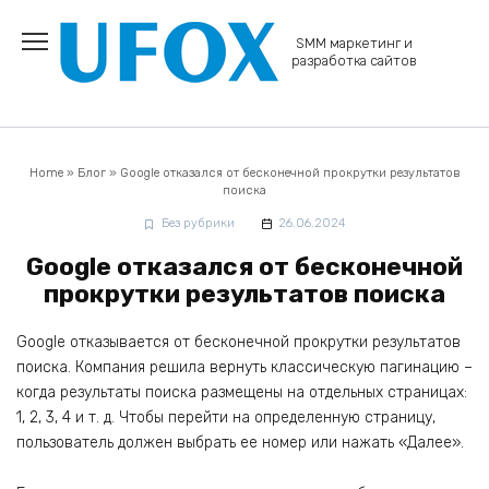
Перейти
к
SMM маркетинг и
содержанию
разработка сайтов
Home
»
Блог
»
Google отказался от бесконечной прокрутки результатов
поиска
Без рубрики
26.06.2024
Google отказался от бесконечной
прокрутки результатов поиска
Google отказывается от бесконечной прокрутки результатов
поиска. Компания решила вернуть классическую пагинацию –
когда результаты поиска размещены на отдельных страницах:
1, 2, 3, 4 и т. д. Чтобы перейти на определенную страницу,
пользователь должен выбрать ее номер или нажать «Далее».