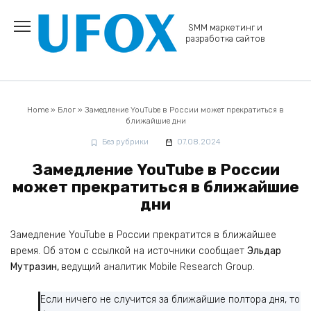
Перейти
к
SMM маркетинг и
содержанию
разработка сайтов
Home
»
Блог
»
Замедление YouTube в России может прекратиться в
ближайшие дни
Без рубрики
07.08.2024
Замедление YouTube в России
может прекратиться в ближайшие
дни
Замедление YouTube в России прекратится в ближайшее
время. Об этом с ссылкой на источники сообщает
Эльдар
Мутразин,
ведущий аналитик Mobile Research Group.
Если ничего не случится за ближайшие полтора дня, то