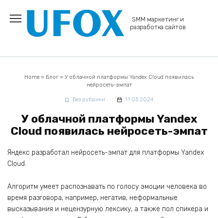
Перейти
к
SMM маркетинг и
содержанию
разработка сайтов
Home
»
Блог
»
У облачной платформы Yandex Cloud появилась
нейросеть-эмпат
Без рубрики
11.03.2024
У облачной платформы Yandex
Cloud появилась нейросеть-эмпат
Яндекс разработал нейросеть-эмпат для платформы Yandex
Cloud.
Алгоритм умеет распознавать по голосу эмоции человека во
время разговора, например, негатив, неформальные
высказывания и нецензурную лексику, а также пол спикера и