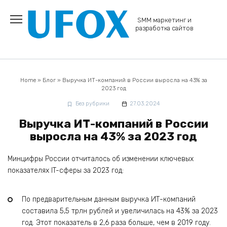
Перейти
к
SMM маркетинг и
содержанию
разработка сайтов
Home
»
Блог
»
Выручка ИТ-компаний в России выросла на 43% за
2023 год
Без рубрики
27.03.2024
Выручка ИТ-компаний в России
выросла на 43% за 2023 год
Минцифры России отчиталось об изменении ключевых
показателях IT-сферы за 2023 год:
По предварительным данным выручка ИТ-компаний
составила 5,5 трлн рублей и увеличилась на 43% за 2023
год. Этот показатель в 2,6 раза больше, чем в 2019 году.