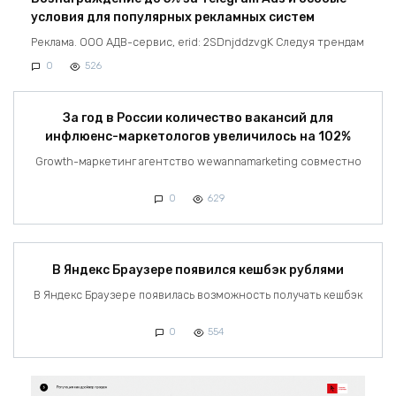
условия для популярных рекламных систем
Реклама. ООО АДВ-сервис, erid: 2SDnjddzvgK Следуя трендам
0
526
За год в России количество вакансий для
инфлюенс-маркетологов увеличилось на 102%
Growth-маркетинг агентство wewannamarketing совместно
0
629
В Яндекс Браузере появился кешбэк рублями
В Яндекс Браузере появилась возможность получать кешбэк
0
554