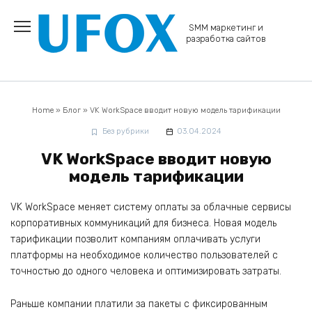
Перейти
к
SMM маркетинг и
содержанию
разработка сайтов
Home
»
Блог
»
VK WorkSpace вводит новую модель тарификации
Без рубрики
03.04.2024
VK WorkSpace вводит новую
модель тарификации
VK WorkSpace меняет систему оплаты за облачные сервисы
корпоративных коммуникаций для бизнеса. Новая модель
тарификации позволит компаниям оплачивать услуги
платформы на необходимое количество пользователей с
точностью до одного человека и оптимизировать затраты.
Раньше компании платили за пакеты с фиксированным