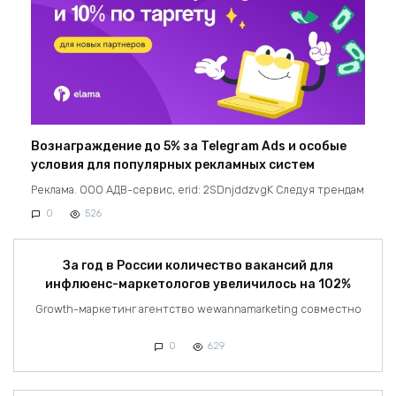
Вознаграждение до 5% за Telegram Ads и особые
условия для популярных рекламных систем
Реклама. ООО АДВ-сервис, erid: 2SDnjddzvgK Следуя трендам
0
526
За год в России количество вакансий для
инфлюенс-маркетологов увеличилось на 102%
Growth-маркетинг агентство wewannamarketing совместно
0
629