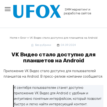
Перейти
к
SMM маркетинг и
содержанию
разработка сайтов
Home
»
Блог
»
VK Видео стало доступно для планшетов на Android
Без рубрики
04.09.2024
VK Видео стало доступно для
планшетов на Android
Приложение VK Видео стало доступно для пользователей
планшетов на Android. В пресс-релизе компании сообщается:
4 сентября пользователям станет доступно
приложение VK Видео для Android с удобным и
интуитивно понятным интерфейсом, который позволит
быстро и легко найти интересующий контент.