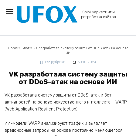
Перейти
к
SMM маркетинг и
содержанию
разработка сайтов
Home
»
Блог
»
VK разработала систему защиты от DDoS-атак на основе
ИИ
Без рубрики
30.10.2024
VK разработала систему защиты
от DDoS-атак на основе ИИ
VK разработала систему защиты от DDoS-атак и бот-
активностей на основе искусственного интеллекта – WARP
(Web Application Resilient Protection).
ИИ-модели WARP анализируют трафик и выявляет
вредоносные запросы на основе постоянно меняющегося