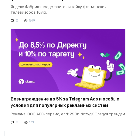
Яндекс Фабрика представила линейку флагманских
телевизоров Tuvio.
0
549
Вознаграждение до 5% за Telegram Ads и особые
условия для популярных рекламных систем
Реклама. ООО АДВ-сервис, erid: 2SDnjddzvgK Следуя трендам
0
528