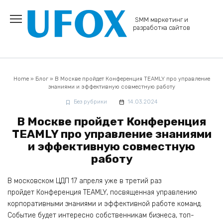
Перейти
к
SMM маркетинг и
содержанию
разработка сайтов
Home
»
Блог
»
В Москве пройдет Конференция TEAMLY про управление
знаниями и эффективную совместную работу
Без рубрики
14.03.2024
В Москве пройдет Конференция
TEAMLY про управление знаниями
и эффективную совместную
работу
В московском ЦДП 17 апреля уже в третий раз
пройдет Конференция TEAMLY, посвященная управлению
корпоративными знаниями и эффективной работе команд.
Событие будет интересно собственникам бизнеса, топ-