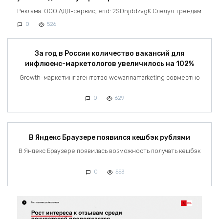
Реклама. ООО АДВ-сервис, erid: 2SDnjddzvgK Следуя трендам
0
526
За год в России количество вакансий для
инфлюенс-маркетологов увеличилось на 102%
Growth-маркетинг агентство wewannamarketing совместно
0
629
В Яндекс Браузере появился кешбэк рублями
В Яндекс Браузере появилась возможность получать кешбэк
0
553