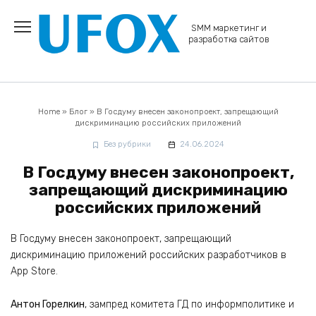
Перейти
к
SMM маркетинг и
содержанию
разработка сайтов
Home
»
Блог
»
В Госдуму внесен законопроект, запрещающий
дискриминацию российских приложений
Без рубрики
24.06.2024
В Госдуму внесен законопроект,
запрещающий дискриминацию
российских приложений
В Госдуму внесен законопроект, запрещающий
дискриминацию приложений российских разработчиков в
App Store.
Антон Горелкин
, зампред комитета ГД по информполитике и