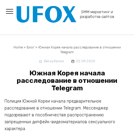
Перейти
к
SMM маркетинг и
содержанию
разработка сайтов
Home
»
Блог
»
Южная Корея начала расследование в отношении
Telegram
Без рубрики
02.09.2024
Южная Корея начала
расследование в отношении
Telegram
Полиция Южной Кореи начала предварительное
расследование в отношении Telegram. Мессенджер
подозревают в пособничестве распространению
запрещенных дипфейк-видеоматериалов сексуального
характера.