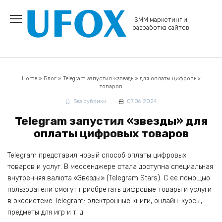
Перейти
к
SMM маркетинг и
содержанию
разработка сайтов
Home
»
Блог
»
Telegram запустил «звезды» для оплаты цифровых
товаров
Без рубрики
07.06.2024
Telegram запустил «звезды» для
оплаты цифровых товаров
Telegram представил новый способ оплаты цифровых
товаров и услуг. В мессенджере стала доступна специальная
внутренняя валюта «Звезды» (Telegram Stars). С ее помощью
пользователи смогут приобретать цифровые товары и услуги
в экосистеме Telegram: электронные книги, онлайн-курсы,
предметы для игр и т. д.