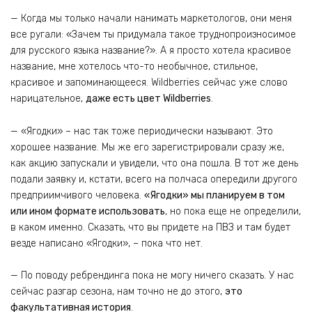
— Когда мы только начали нанимать маркетологов, они меня
все ругали: «Зачем ты придумала такое труднопроизносимое
для русского языка название?». А я просто хотела красивое
название, мне хотелось что-то необычное, стильное,
красивое и запоминающееся. Wildberries сейчас уже слово
нарицательное,
даже есть цвет Wildberries
.
— «Ягодки» – нас так тоже периодически называют. Это
хорошее название. Мы же его зарегистрировали сразу же,
как акцию запускали и увидели, что она пошла. В тот же день
подали заявку и, кстати, всего на полчаса опередили другого
предприимчивого человека.
«Ягодки» мы планируем в том
или ином формате использовать
, но пока еще не определили,
в каком именно. Сказать, что вы придете на ПВЗ и там будет
везде написано «Ягодки», – пока что нет.
— По поводу ребрендинга пока не могу ничего сказать. У нас
сейчас разгар сезона, нам точно не до этого,
это
факультативная история
.