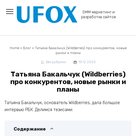
Перейти
к
SMM маркетинг и
содержанию
разработка сайтов
Home
»
Блог
»
Татьяна Бакальчук (Wildberries) про конкурентов, новые
рынки и планы
Без рубрики
19.12.2023
Татьяна Бакальчук (Wildberries)
про конкурентов, новые рынки и
планы
Татьяна Бакальчук, основатель Wildberries, дала большое
интервью РБК. Делимся тезисами:
Содержание