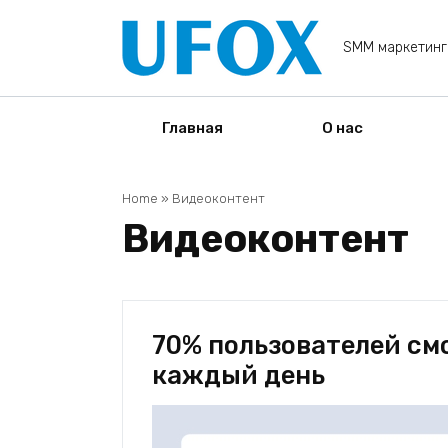
Перейти
к
SMM маркетинг
содержанию
Главная
О нас
Home
»
Видеоконтент
Видеоконтент
70% пользователей см
каждый день