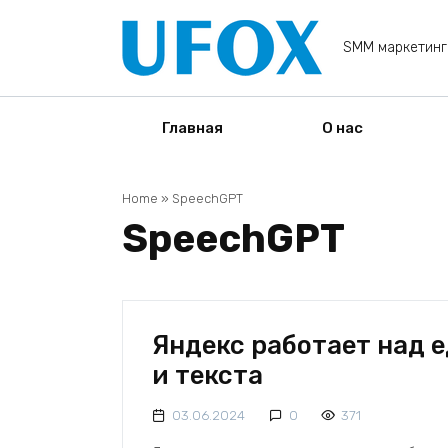
Перейти
к
SMM маркетинг
содержанию
Главная
О нас
Home
»
SpeechGPT
SpeechGPT
Яндекс работает над 
и текста
03.06.2024
0
371