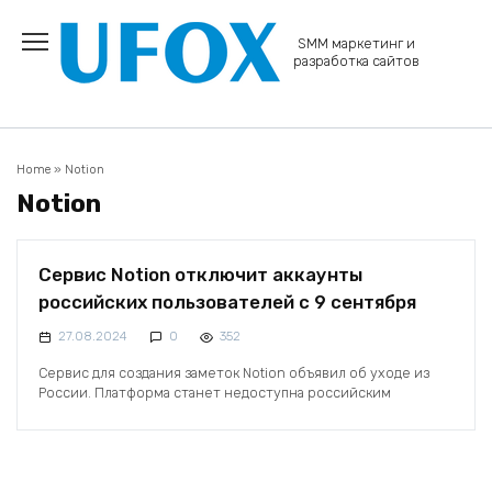
Перейти
к
SMM маркетинг и
содержанию
разработка сайтов
Home
»
Notion
Notion
Сервис Notion отключит аккаунты
российских пользователей с 9 сентября
27.08.2024
0
352
Сервис для создания заметок Notion объявил об уходе из
России. Платформа станет недоступна российским