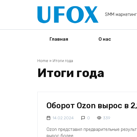
Перейти
к
SMM маркетинг
содержанию
Главная
О нас
Home
»
Итоги года
Итоги года
Оборот Ozon вырос в 2,
14.02.2024
0
339
Ozon представил предварительные результа
вырос более