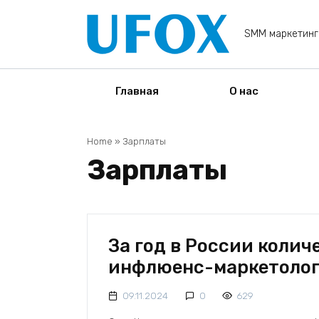
Перейти
к
SMM маркетинг
содержанию
Главная
О нас
Home
»
Зарплаты
Зарплаты
За год в России колич
инфлюенс-маркетолого
09.11.2024
0
629