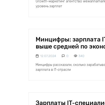
Growth-маркетинг агентство wewannamarke
уровень зарплат
Минцифры: зарплата I
выше средней по экон
12.07.2024
0
340
Минцифры рассказали, сколько зарабатыва
зарплата в IT-отрасли
Зарплаты IT-специали