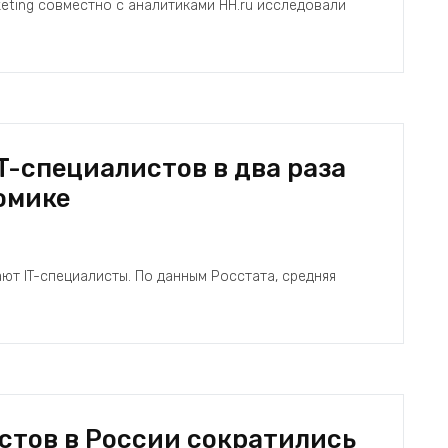
ting совместно с аналитиками HH.ru исследовали
T-специалистов в два раза
омике
ют IT-специалисты. По данным Росстата, средняя
стов в России сократились