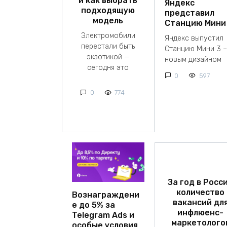
и как выбрать
Яндекс
подходящую
представил
модель
Станцию Мини
Электромобили
Яндекс выпустил
перестали быть
Станцию Мини 3 –
экзотикой —
новым дизайном
сегодня это
0
597
0
774
За год в Росс
количество
Вознаграждени
вакансий дл
е до 5% за
инфлюенс-
Telegram Ads и
маркетолого
особые условия