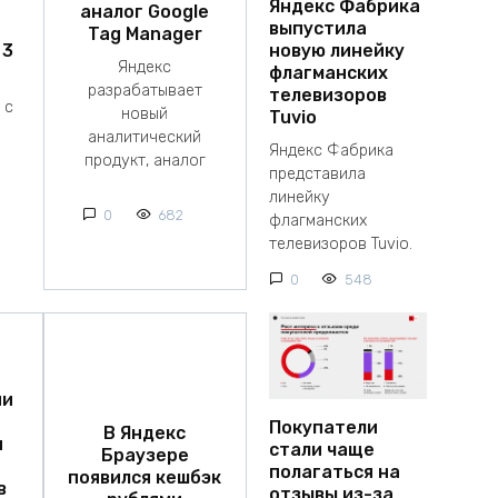
Яндекс Фабрика
аналог Google
выпустила
Tag Manager
 3
новую линейку
Яндекс
флагманских
разрабатывает
телевизоров
 с
новый
Tuvio
аналитический
Яндекс Фабрика
продукт, аналог
представила
линейку
0
682
флагманских
телевизоров Tuvio.
0
548
ии
Покупатели
В Яндекс
я
стали чаще
Браузере
полагаться на
появился кешбэк
в
отзывы из-за