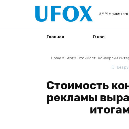
Перейти
к
SMM маркетинг
содержанию
Главная
О нас
Home
»
Блог
»
Стоимость конверсии интер
Без р
Стоимость ко
рекламы выра
итогам