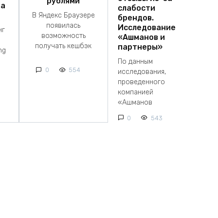
рублями
на
слабости
В Яндекс Браузере
брендов.
появилась
Исследование
нг
возможность
«Ашманов и
получать кешбэк
партнеры»
ng
По данным
0
554
исследования,
проведенного
компанией
«Ашманов
0
543