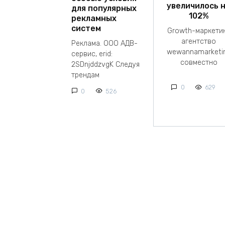
увеличилось 
для популярных
102%
рекламных
систем
Growth-маркети
агентство
Реклама. ООО АДВ-
wewannamarketi
сервис, erid:
совместно
2SDnjddzvgK Следуя
трендам
0
629
0
526