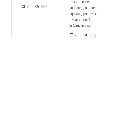
По данным
0
557
исследования,
проведенного
компанией
«Ашманов
0
543