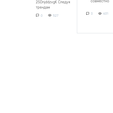
совместно
2SDnjddzvgK Следуя
трендам
0
631
0
527