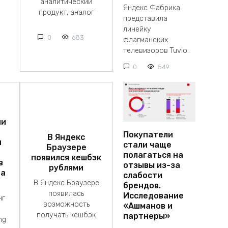
аналитический
Яндекс Фабрика
продукт, аналог
представила
линейку
0
683
флагманских
телевизоров Tuvio.
0
549
ии
Покупатели
В Яндекс
я
стали чаще
Браузере
полагаться на
появился кешбэк
в
отзывы из-за
рублями
на
слабости
В Яндекс Браузере
брендов.
появилась
Исследование
нг
возможность
«Ашманов и
получать кешбэк
партнеры»
ng