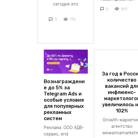
сегодня это
0
597
0
775
За год в Росс
количество
Вознаграждени
вакансий дл
е до 5% за
инфлюенс-
Telegram Ads и
маркетолого
особые условия
увеличилось 
для популярных
102%
рекламных
систем
Growth-маркети
агентство
Реклама. ООО АДВ-
wewannamarketi
сервис, erid: