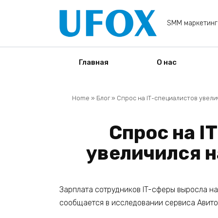
Перейти
к
SMM маркетинг
содержанию
Главная
О нас
Home
»
Блог
»
Спрос на IТ-специалистов увелич
Спрос на I
увеличился н
Зарплата сотрудников IT-сферы выросла на 
сообщается в исследовании сервиса Авито