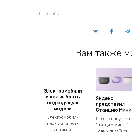
IT
Работа
Вам также м
Электромобили
и как выбрать
Яндекс
подходящую
представил
модель
Станцию Мини
Электромобили
Яндекс выпустил
перестали быть
Станцию Мини 3 –
экзотикой —
новым дизайном