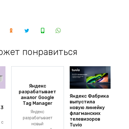
ожет понравиться
Яндекс
разрабатывает
Яндекс Фабрика
аналог Google
выпустила
Tag Manager
 3
новую линейку
Яндекс
флагманских
разрабатывает
телевизоров
 с
новый
Tuvio