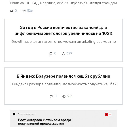
Реклама. ООО АДВ-сервис, erid: 2SDnjddzvgK Следуя трендам
0
526
За год в России количество вакансий для
инфлюенс-маркетологов увеличилось на 102%
Growth-маркетинг агентство wewannamarketing совместно
0
629
В Яндекс Браузере появился кешбэк рублями
В Яндекс Браузере появилась возможность получать кешбэк
0
553