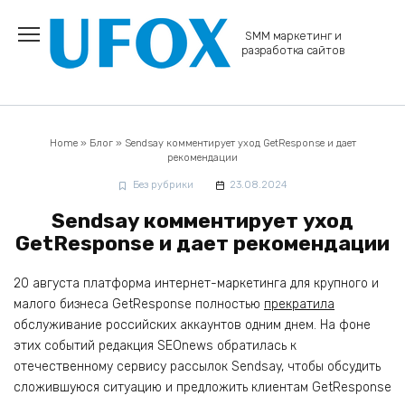
Перейти
к
SMM маркетинг и
содержанию
разработка сайтов
Home
»
Блог
»
Sendsay комментирует уход GetResponse и дает
рекомендации
Без рубрики
23.08.2024
Sendsay комментирует уход
GetResponse и дает рекомендации
20 августа платформа интернет-маркетинга для крупного и
малого бизнеса GetResponse полностью
прекратила
обслуживание российских аккаунтов одним днем. На фоне
этих событий редакция SEOnews обратилась к
отечественному сервису рассылок Sendsay, чтобы обсудить
сложившуюся ситуацию и предложить клиентам GetResponse