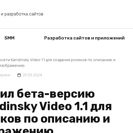
 и разработка сайтов
SMM
Разработка сайтов и приложений
ети Kandinsky Video 1.1 для создания роликов по описанию и
изображению
брики
29.05.2024
тил бета-версию
insky Video 1.1 для
ков по описанию и
бражению