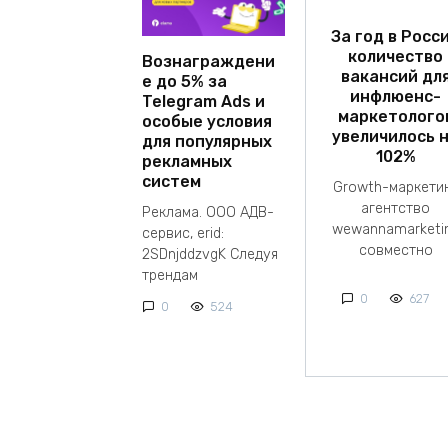
За год в Росс
количество
Вознаграждени
вакансий дл
е до 5% за
инфлюенс-
Telegram Ads и
маркетолого
особые условия
увеличилось 
для популярных
102%
рекламных
систем
Growth-маркети
агентство
Реклама. ООО АДВ-
wewannamarketi
сервис, erid:
совместно
2SDnjddzvgK Следуя
трендам
0
627
0
524