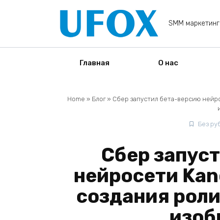
Перейти
к
SMM маркетинг
содержанию
Главная
О нас
Home
»
Блог
»
Сбер запустил бета-версию нейрос
Без ру
Сбер запус
нейросети Kand
создания роли
изо