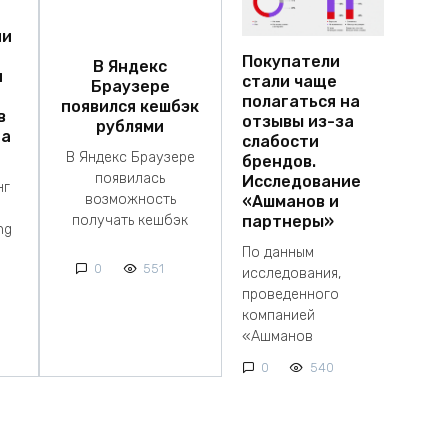
ии
Покупатели
В Яндекс
я
стали чаще
Браузере
полагаться на
появился кешбэк
в
отзывы из-за
рублями
на
слабости
В Яндекс Браузере
брендов.
появилась
Исследование
нг
возможность
«Ашманов и
получать кешбэк
партнеры»
ng
По данным
0
551
исследования,
проведенного
компанией
«Ашманов
0
540