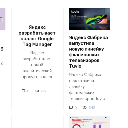
Яндекс
разрабатывает
Яндекс Фабрика
аналог Google
выпустила
Tag Manager
 3
новую линейку
Яндекс
флагманских
разрабатывает
телевизоров
 с
новый
Tuvio
аналитический
Яндекс Фабрика
продукт, аналог
представила
линейку
0
679
флагманских
телевизоров Tuvio.
0
545