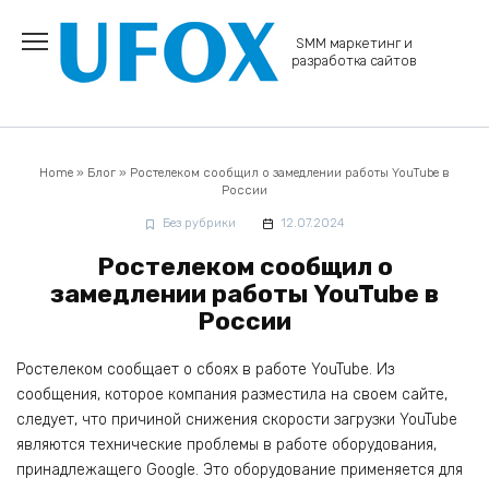
Перейти
к
SMM маркетинг и
содержанию
разработка сайтов
Home
»
Блог
»
Ростелеком сообщил о замедлении работы YouTube в
России
Без рубрики
12.07.2024
Ростелеком сообщил о
замедлении работы YouTube в
России
Ростелеком сообщает о сбоях в работе YouTube. Из
сообщения, которое компания разместила на своем сайте,
следует, что причиной снижения скорости загрузки YouTube
являются технические проблемы в работе оборудования,
принадлежащего Google. Это оборудование применяется для