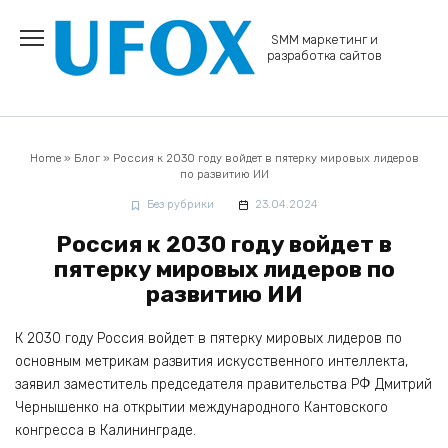
Перейти
к
SMM маркетинг и
содержанию
разработка сайтов
Home
»
Блог
»
Россия к 2030 году войдет в пятерку мировых лидеров
по развитию ИИ
Без рубрики
23.04.2024
Россия к 2030 году войдет в
пятерку мировых лидеров по
развитию ИИ
К 2030 году Россия войдет в пятерку мировых лидеров по
основным метрикам развития искусственного интеллекта,
заявил заместитель председателя правительства РФ Дмитрий
Чернышенко на открытии международного Кантовского
конгресса в Калининграде.