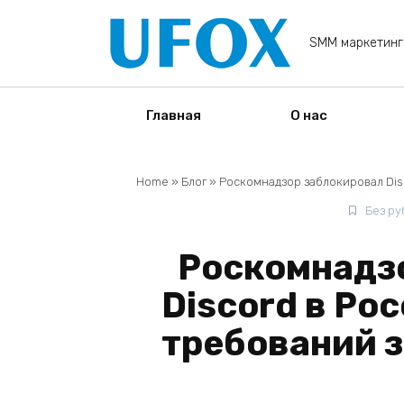
Перейти
к
SMM маркетинг
содержанию
Главная
О нас
Home
»
Блог
»
Роскомнадзор заблокировал Dis
Без ру
Роскомнадз
Discord в Ро
требований 