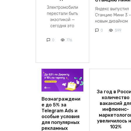
Электромобили
Яндекс выпустил
перестали быть
Станцию Мини 3 –
экзотикой —
новым дизайном
сегодня это
0
599
0
776
За год в Росс
количество
Вознаграждени
вакансий дл
е до 5% за
инфлюенс-
Telegram Ads и
маркетолого
особые условия
увеличилось 
для популярных
102%
рекламных