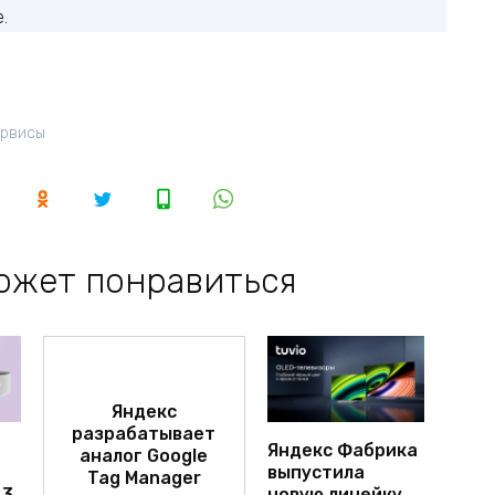
.
рвисы
ожет понравиться
Яндекс
разрабатывает
Яндекс Фабрика
аналог Google
выпустила
Tag Manager
 3
новую линейку