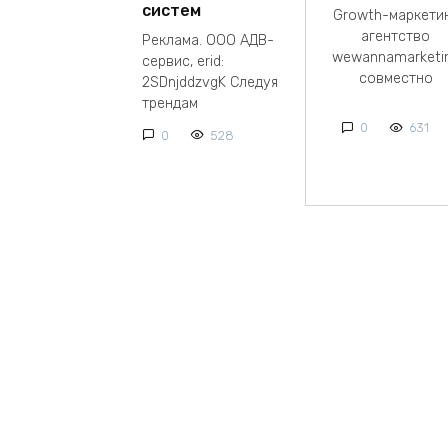
систем
Growth-маркети
агентство
Реклама. ООО АДВ-
wewannamarketi
сервис, erid:
совместно
2SDnjddzvgK Следуя
трендам
0
631
0
528