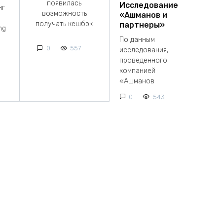
появилась
Исследование
нг
возможность
«Ашманов и
получать кешбэк
партнеры»
ng
По данным
0
557
исследования,
проведенного
компанией
«Ашманов
0
543