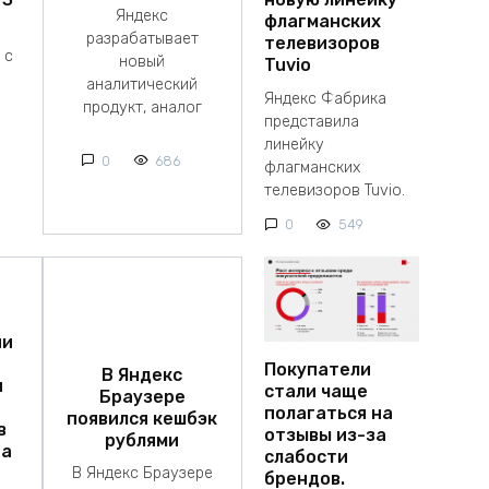
Яндекс
флагманских
разрабатывает
телевизоров
 с
новый
Tuvio
аналитический
Яндекс Фабрика
продукт, аналог
представила
линейку
0
686
флагманских
телевизоров Tuvio.
0
549
ии
Покупатели
В Яндекс
я
стали чаще
Браузере
полагаться на
появился кешбэк
в
отзывы из-за
рублями
на
слабости
В Яндекс Браузере
брендов.