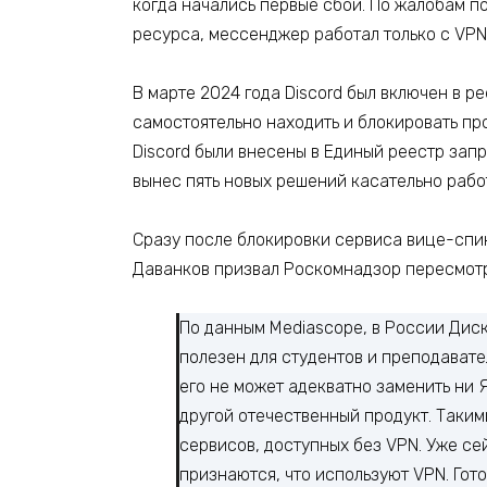
когда начались первые сбои. По жалобам п
ресурса, меccенджер работал только с VPN
В марте 2024 года Discord был включен в р
самостоятельно находить и блокировать пр
Discord были внесены в Единый реестр за
вынес пять новых решений касательно рабо
Сразу после блокировки сервиса вице-спи
Даванков призвал Роскомнадзор пересмотр
По данным Mediascope, в России Диск
полезен для студентов и преподават
его не может адекватно заменить ни 
другой отечественный продукт. Таким
сервисов, доступных без VPN. Уже се
признаются, что используют VPN. Го