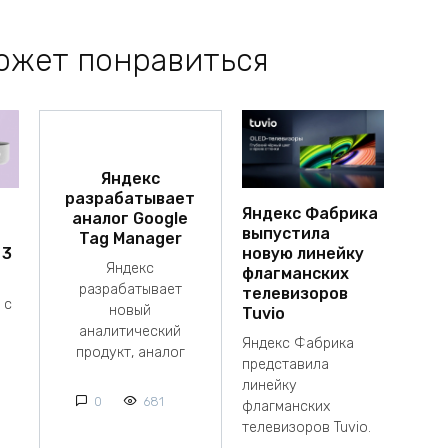
ожет понравиться
Яндекс
разрабатывает
Яндекс Фабрика
аналог Google
выпустила
Tag Manager
 3
новую линейку
Яндекс
флагманских
разрабатывает
телевизоров
 с
новый
Tuvio
аналитический
Яндекс Фабрика
продукт, аналог
представила
линейку
0
681
флагманских
телевизоров Tuvio.