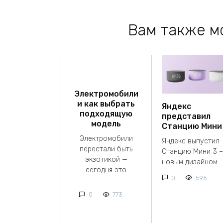
Вам также м
Электромобили
и как выбрать
Яндекс
подходящую
представил
модель
Станцию Мини
Электромобили
Яндекс выпустил
перестали быть
Станцию Мини 3 –
экзотикой —
новым дизайном
сегодня это
0
596
0
773