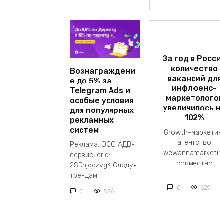
За год в Росс
количество
Вознаграждени
вакансий дл
е до 5% за
инфлюенс-
Telegram Ads и
маркетолого
особые условия
увеличилось 
для популярных
102%
рекламных
систем
Growth-маркети
агентство
Реклама. ООО АДВ-
wewannamarketi
сервис, erid:
совместно
2SDnjddzvgK Следуя
трендам
0
629
0
526