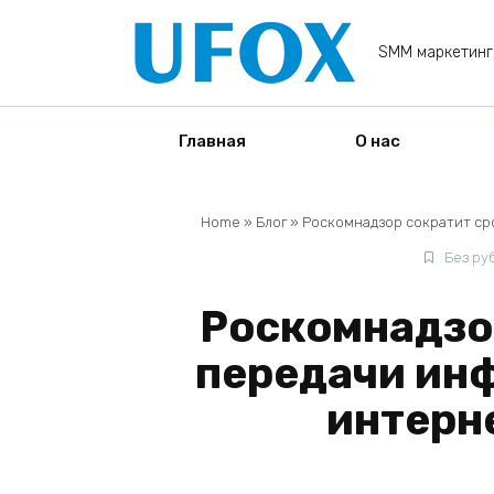
Перейти
к
SMM маркетинг
содержанию
Главная
О нас
Home
»
Блог
»
Роскомнадзор сократит ср
Без ру
Роскомнадзо
передачи ин
интерн