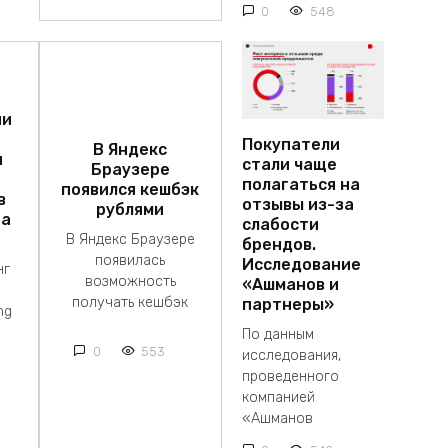
0
548
ии
Покупатели
В Яндекс
я
стали чаще
Браузере
полагаться на
появился кешбэк
в
отзывы из-за
рублями
на
слабости
В Яндекс Браузере
брендов.
появилась
Исследование
нг
возможность
«Ашманов и
получать кешбэк
партнеры»
ng
По данным
0
553
исследования,
проведенного
компанией
«Ашманов