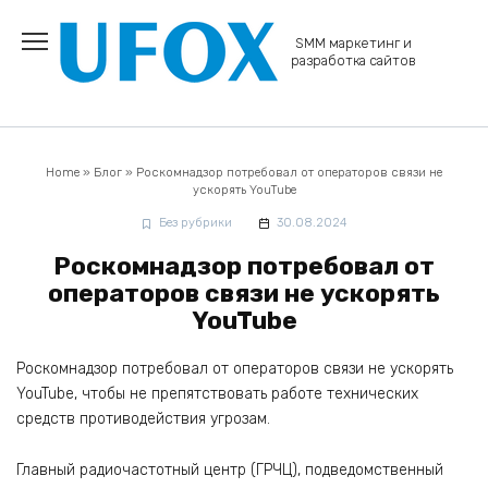
Перейти
к
SMM маркетинг и
содержанию
разработка сайтов
Home
»
Блог
»
Роскомнадзор потребовал от операторов связи не
ускорять YouTube
Без рубрики
30.08.2024
Роскомнадзор потребовал от
операторов связи не ускорять
YouTube
Роскомнадзор потребовал от операторов связи не ускорять
YouTube, чтобы не препятствовать работе технических
средств противодействия угрозам.
Главный радиочастотный центр (ГРЧЦ), подведомственный