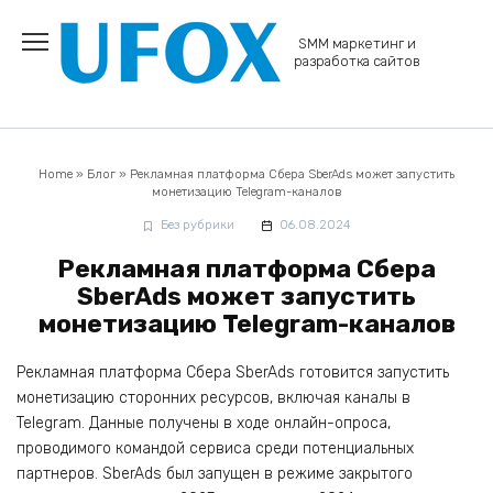
Перейти
к
SMM маркетинг и
содержанию
разработка сайтов
Home
»
Блог
»
Рекламная платформа Сбера SberAds может запустить
монетизацию Telegram-каналов
Без рубрики
06.08.2024
Рекламная платформа Сбера
SberAds может запустить
монетизацию Telegram-каналов
Рекламная платформа Сбера SberAds готовится запустить
монетизацию сторонних ресурсов, включая каналы в
Telegram. Данные получены в ходе онлайн-опроса,
проводимого командой сервиса среди потенциальных
партнеров. SberAds был запущен в режиме закрытого