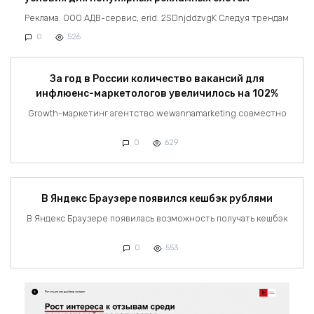
Реклама. ООО АДВ-сервис, erid: 2SDnjddzvgK Следуя трендам
0
526
За год в России количество вакансий для
инфлюенс-маркетологов увеличилось на 102%
Growth-маркетинг агентство wewannamarketing совместно
0
629
В Яндекс Браузере появился кешбэк рублями
В Яндекс Браузере появилась возможность получать кешбэк
0
553