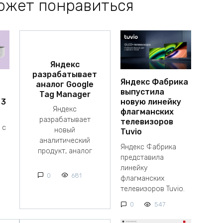
ожет понравиться
Яндекс
разрабатывает
Яндекс Фабрика
аналог Google
выпустила
Tag Manager
 3
новую линейку
Яндекс
флагманских
разрабатывает
телевизоров
 с
новый
Tuvio
аналитический
Яндекс Фабрика
продукт, аналог
представила
линейку
0
681
флагманских
телевизоров Tuvio.
0
547