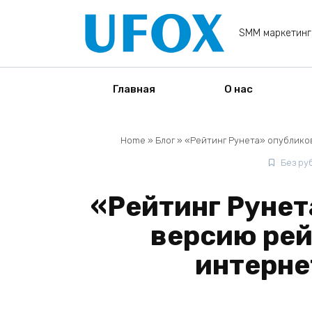
Перейти
к
SMM маркетинг
содержанию
Главная
О нас
Home
»
Блог
»
«Рейтинг Рунета» опублико
Без ру
«Рейтинг Рунет
версию рей
интерне