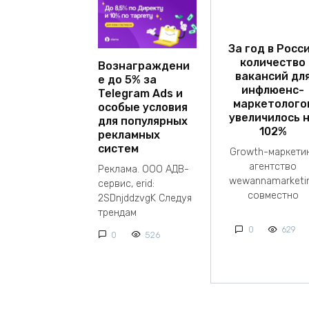
За год в Росс
количество
Вознаграждени
вакансий дл
е до 5% за
инфлюенс-
Telegram Ads и
маркетолого
особые условия
увеличилось 
для популярных
102%
рекламных
систем
Growth-маркети
агентство
Реклама. ООО АДВ-
wewannamarketi
сервис, erid:
совместно
2SDnjddzvgK Следуя
трендам
0
629
0
526