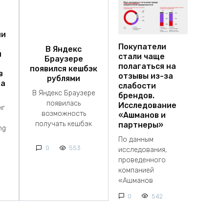
ии
Покупатели
В Яндекс
я
стали чаще
Браузере
полагаться на
появился кешбэк
в
отзывы из-за
рублями
на
слабости
В Яндекс Браузере
брендов.
появилась
Исследование
нг
возможность
«Ашманов и
получать кешбэк
партнеры»
ng
По данным
0
553
исследования,
проведенного
компанией
«Ашманов
0
542