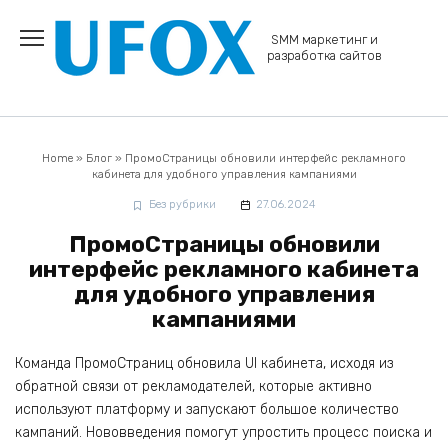
Перейти
к
SMM маркетинг и
содержанию
разработка сайтов
Home
»
Блог
»
ПромоСтраницы обновили интерфейс рекламного
кабинета для удобного управления кампаниями
Без рубрики
27.06.2024
ПромоСтраницы обновили
интерфейс рекламного кабинета
для удобного управления
кампаниями
Команда ПромоСтраниц обновила UI кабинета, исходя из
обратной связи от рекламодателей, которые активно
используют платформу и запускают большое количество
кампаний. Нововведения помогут упростить процесс поиска и