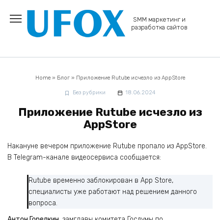
Перейти
к
SMM маркетинг и
содержанию
разработка сайтов
Home
»
Блог
»
Приложение Rutube исчезло из AppStore
Без рубрики
18.06.2024
Приложение Rutube исчезло из
AppStore
Накануне вечером приложение Rutube пропало из AppStore.
В Telegram-канале видеосервиса сообщается:
Rutube временно заблокирован в App Store,
специалисты уже работают над решением данного
вопроса.
Антон Горелкин
, замглавы комитета Госдумы по