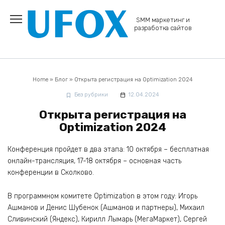
Перейти
к
SMM маркетинг и
содержанию
разработка сайтов
Home
»
Блог
»
Открыта регистрация на Optimization 2024
Без рубрики
12.04.2024
Открыта регистрация на
Optimization 2024
Конференция пройдет в два этапа: 10 октября – бесплатная
онлайн-трансляция, 17-18 октября – основная часть
конференции в Сколково.
В программном комитете Optimization в этом году: Игорь
Ашманов и Денис Шубенок (Ашманов и партнеры), Михаил
Сливинский (Яндекс), Кирилл Лымарь (МегаМаркет), Сергей