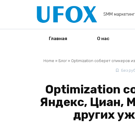
Перейти
к
SMM маркетинг
содержанию
Главная
О нас
Home
»
Блог
»
Optimization соберет спикеров и
Без ру
Optimization с
Яндекс, Циан, 
других уж