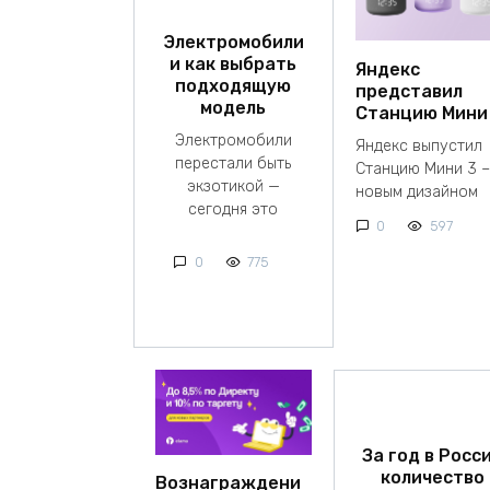
Электромобили
и как выбрать
Яндекс
подходящую
представил
модель
Станцию Мини
Электромобили
Яндекс выпустил
перестали быть
Станцию Мини 3 –
экзотикой —
новым дизайном
сегодня это
0
597
0
775
За год в Росс
количество
Вознаграждени