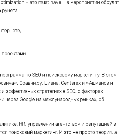
timization – это must have. На мероприятии обсудят
 рунета:
нтернете,
 проектами.
 программа по SEO и поисковому маркетингу. В этом
овича», Сравни.ру, Циана, Centerex и «Ашманов и
х и эффективных стратегиях в SEO, о факторах
ии через Google на международных рынках, об
литике, HR, управлении агентством и репутацией в
тся поисковый маркетинг. И это не просто теория, а