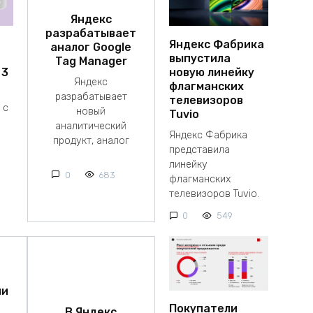
Яндекс
разрабатывает
Яндекс Фабрика
аналог Google
выпустила
Tag Manager
 3
новую линейку
Яндекс
флагманских
разрабатывает
телевизоров
 с
новый
Tuvio
аналитический
Яндекс Фабрика
продукт, аналог
представила
линейку
0
683
флагманских
телевизоров Tuvio.
0
549
ии
Покупатели
В Яндекс