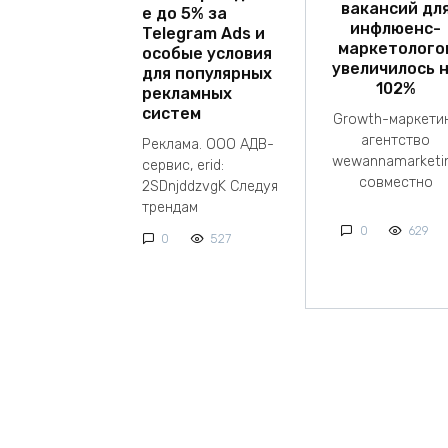
вакансий дл
е до 5% за
инфлюенс-
Telegram Ads и
маркетолого
особые условия
увеличилось 
для популярных
102%
рекламных
систем
Growth-маркети
агентство
Реклама. ООО АДВ-
wewannamarketi
сервис, erid:
совместно
2SDnjddzvgK Следуя
трендам
0
629
0
527