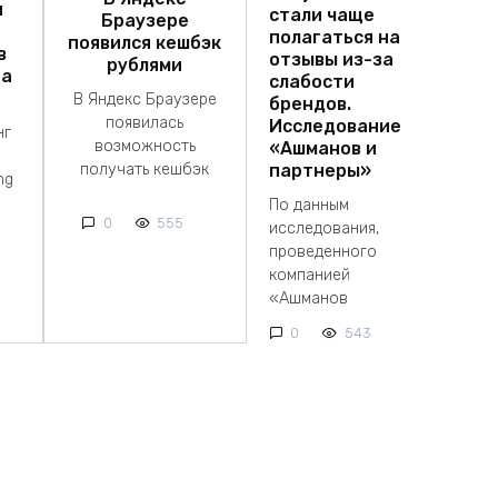
я
стали чаще
Браузере
полагаться на
появился кешбэк
в
отзывы из-за
рублями
на
слабости
В Яндекс Браузере
брендов.
появилась
Исследование
нг
возможность
«Ашманов и
получать кешбэк
партнеры»
ng
По данным
0
555
исследования,
проведенного
компанией
«Ашманов
0
543