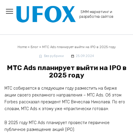
Перейти
к
SMM маркетинг и
содержанию
разработка сайтов
Home
»
Блог
»
МТС Ads планирует выйти на IPO в 2025 году
Без рубрики
25.09.2024
МТС Ads планирует выйти на IPO в
2025 году
МТС собирается в следующем году разместить на бирже
акции своего рекламного направления – МТС Ads. Об этом
Forbes рассказал президент МТС Вячеслав Николаев. По его
словам, МТС Ads к этому уже «практически готова».
В 2025 году МТС Ads планирует провести первичное
публичное размещение акций (IPO).