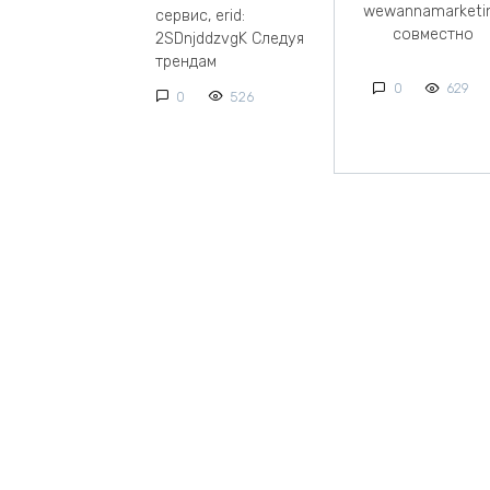
wewannamarketi
сервис, erid:
совместно
2SDnjddzvgK Следуя
трендам
0
629
0
526