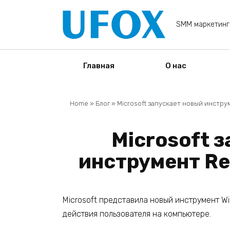
Перейти
к
SMM маркетинг
содержанию
Главная
О нас
Home
»
Блог
»
Microsoft запускает новый инструм
Microsoft 
инструмент Rec
Microsoft представила новый инструмент Wi
действия пользователя на компьютере.