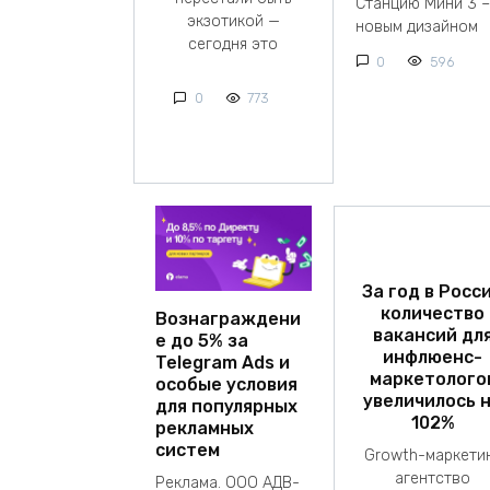
Станцию Мини 3 –
экзотикой —
новым дизайном
сегодня это
0
596
0
773
За год в Росс
количество
Вознаграждени
вакансий дл
е до 5% за
инфлюенс-
Telegram Ads и
маркетолого
особые условия
увеличилось 
для популярных
102%
рекламных
систем
Growth-маркети
агентство
Реклама. ООО АДВ-