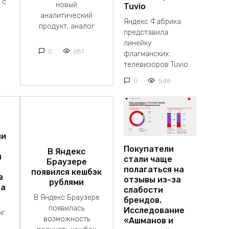
 с
новый
Tuvio
аналитический
Яндекс Фабрика
продукт, аналог
представила
линейку
0
681
флагманских
телевизоров Tuvio.
0
548
ии
Покупатели
В Яндекс
я
стали чаще
Браузере
полагаться на
появился кешбэк
в
отзывы из-за
рублями
на
слабости
В Яндекс Браузере
брендов.
появилась
Исследование
нг
возможность
«Ашманов и