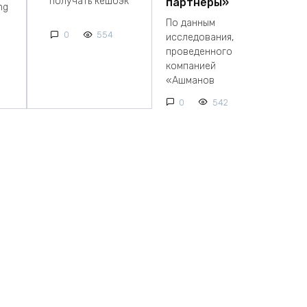
получать кешбэк
партнеры»
ng
По данным
0
554
исследования,
проведенного
компанией
«Ашманов
0
542