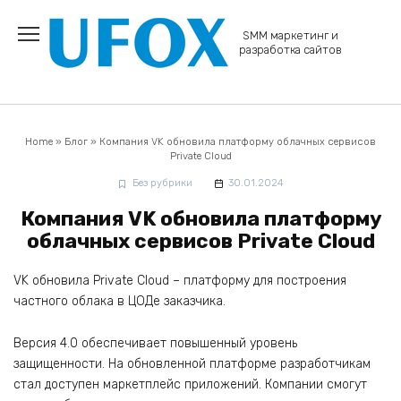
Перейти
к
SMM маркетинг и
содержанию
разработка сайтов
Home
»
Блог
»
Компания VK обновила платформу облачных сервисов
Private Cloud
Без рубрики
30.01.2024
Компания VK обновила платформу
облачных сервисов Private Cloud
VK обновила Private Cloud – платформу для построения
частного облака в ЦОДе заказчика.
Версия 4.0 обеспечивает повышенный уровень
защищенности. На обновленной платформе разработчикам
стал доступен маркетплейс приложений. Компании смогут